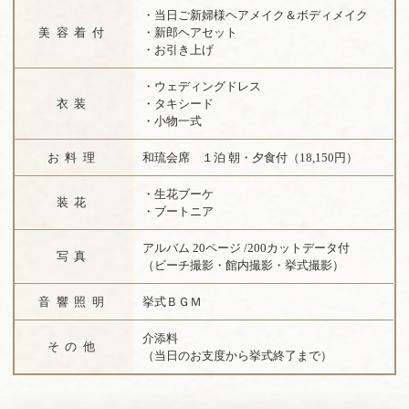
・当日ご新婦様ヘアメイク＆ボディメイク
美容着付
・新郎ヘアセット
・お引き上げ
・ウェディングドレス
衣装
・タキシード
・小物一式
お料理
和琉会席 １泊 朝・夕食付（18,150円）
・生花ブーケ
装花
・ブートニア
アルバム 20ページ /200カットデータ付
写真
（ビーチ撮影・館内撮影・挙式撮影）
音響照明
挙式ＢＧＭ
介添料
その他
（当日のお支度から挙式終了まで）