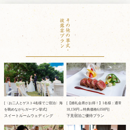
[〈お二人とゲスト4名様でご宿泊〉海
[【婚礼会席がお得！】1名様：通常
を眺めながらガーデン挙式]
18,150円→特典価格6,050円]
スイートルームウェディング
下見宿泊ご優待プラン