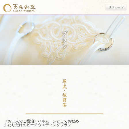
資料請求・お問い合わせ
伽藍(がらん)ウエディング
挙式・披露宴
和装婚礼
結納
フォトウエディング
プラン
フェア
宿泊施設
挙式レポート
〈お二人でご宿泊〉ハネムーンとしてお勧め
ふたりだけのビーチウエディングプラン