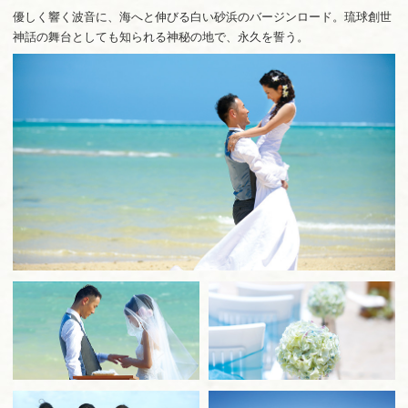
料理
お客様からのご感想
優しく響く波音に、海へと伸びる白い砂浜のバージンロード。琉球創世
神話の舞台としても知られる神秘の地で、永久を誓う。
ドレス
スタッフ紹介
交通案内
会社概要
Language
English
Japanese
简体中文
繁體中文