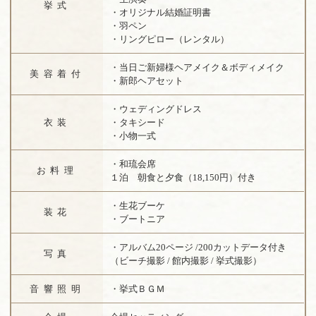
挙式
・オリジナル結婚証明書
・羽ペン
・リングピロー（レンタル）
・当日ご新婦様ヘアメイク＆ボディメイク
美容着付
・新郎ヘアセット
・ウェディングドレス
衣装
・タキシード
・小物一式
・和琉会席
お料理
１泊 朝食と夕食（18,150円）付き
・生花ブーケ
装花
・ブートニア
・アルバム20ページ /200カットデータ付き
写真
（ビーチ撮影 / 館内撮影 / 挙式撮影）
音響照明
・挙式ＢＧＭ