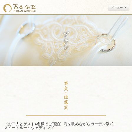
資料請求・お問い合わせ
伽藍(がらん)ウエディング
挙式・披露宴
和装婚礼
結納
フォトウエディング
プラン
フェア
宿泊施設
挙式レポート
〈お二人とゲスト4名様でご宿泊〉海を眺めながらガーデン挙式
スイートルームウェディング