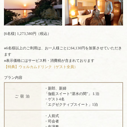
[6名様]
1,273,580円（税込）
※6名様以上のご利用は、お一人様ごとに64,130円を加算させていただき
ます
※表示価格にはサービス料・消費税が含まれております
【特典】ウェルカムドリンク（ゲスト全員）
プラン内容
・新郎、新婦
「伽藍スイート“湛水の間”」１泊
ご宿泊
・ゲスト4名
「エグゼクティブスイート」1泊
・人前式
・司会者
・生演奏