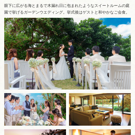
料理
お客様からのご感想
眼下に広がる海とまるで木漏れ日に包まれたようなスイートルームの庭
園で挙げるガーデンウエディング。挙式後はゲストと和やかなご会食。
ドレス
スタッフ紹介
交通案内
会社概要
Language
English
Japanese
简体中文
繁體中文