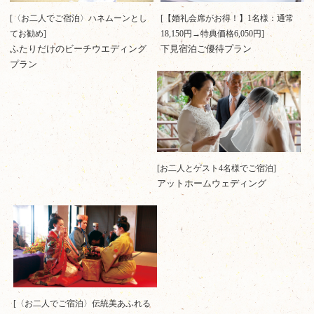
[〈お二人でご宿泊〉ハネムーンとし
[【婚礼会席がお得！】1名様：通常
てお勧め]
18,150円→特典価格6,050円]
ふたりだけのビーチウエディング
下見宿泊ご優待プラン
プラン
[お二人とゲスト4名様でご宿泊]
アットホームウェディング
[〈お二人でご宿泊〉伝統美あふれる