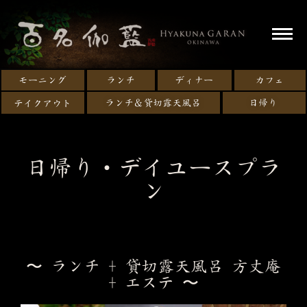
モーニング
ランチ
ディナー
カフェ
ランチ＆貸切露天風呂
日帰り
テイクアウト
日帰り・デイユースプラ
ン
〜 ランチ + 貸切露天風呂 方丈庵
+ エステ 〜